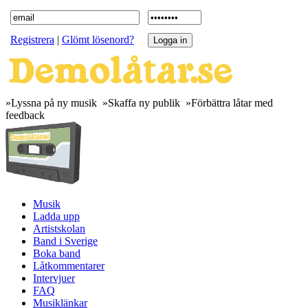
Registrera
|
Glömt lösenord?
»Lyssna på ny musik »Skaffa ny publik »Förbättra låtar med
feedback
Musik
Ladda upp
Artistskolan
Band i Sverige
Boka band
Låtkommentarer
Intervjuer
FAQ
Musiklänkar