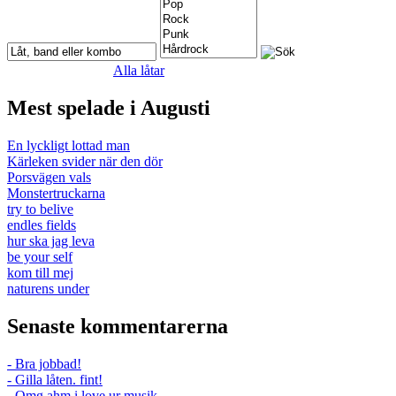
Alla låtar
Mest spelade i Augusti
En lyckligt lottad man
Kärleken svider när den dör
Porsvägen vals
Monstertruckarna
try to belive
endles fields
hur ska jag leva
be your self
kom till mej
naturens under
Senaste kommentarerna
- Bra jobbad!
- Gilla låten. fint!
- Omg ahm i love ur musik