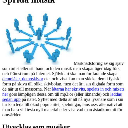
Marknadsföring av sig själv
som artist eller sitt band och den musik man skapar äger idag först
och främst rum på Internet. Självklart ska man fortfarande skapa
demolåtar, demoskivor
etc. och visst kan man skicka dem i fysiskt
form på skiva till olika skivbolag, men det är i sin digitala form som
de når ut till massorna. När
låtarna har skrivits
,
spelats in och mixats
ner
görs lämpligen dessa om till mp3:or (eller liknande) och
laddas
sedan upp
på nätet. Syftet med detta är att nå nya lyssnare som i sin
tur kan leda till ökad popularitet, spelningar, fans osv. alternativt att
man bara vill testa nytt material eller visa vad man åstadkommit för
omvärlden.
Utvecklas som musiker