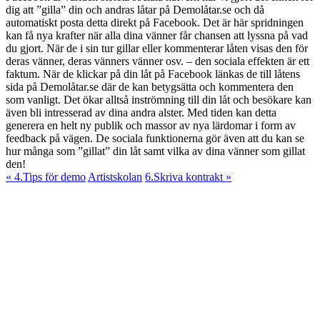
dig att ”gilla” din och andras låtar på Demolåtar.se och då
automatiskt posta detta direkt på Facebook. Det är här spridningen
kan få nya krafter när alla dina vänner får chansen att lyssna på vad
du gjort. När de i sin tur gillar eller kommenterar låten visas den för
deras vänner, deras vänners vänner osv. – den sociala effekten är ett
faktum. När de klickar på din låt på Facebook länkas de till låtens
sida på Demolåtar.se där de kan betygsätta och kommentera den
som vanligt. Det ökar alltså inströmning till din låt och besökare kan
även bli intresserad av dina andra alster. Med tiden kan detta
generera en helt ny publik och massor av nya lärdomar i form av
feedback på vägen. De sociala funktionerna gör även att du kan se
hur många som ”gillat” din låt samt vilka av dina vänner som gillat
den!
« 4.Tips för demo
Artistskolan
6.Skriva kontrakt »