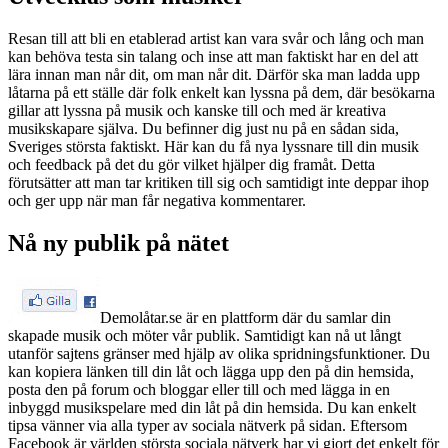
Resan till att bli en etablerad artist kan vara svår och lång och man
kan behöva testa sin talang och inse att man faktiskt har en del att
lära innan man når dit, om man når dit. Därför ska man ladda upp
låtarna på ett ställe där folk enkelt kan lyssna på dem, där besökarna
gillar att lyssna på musik och kanske till och med är kreativa
musikskapare själva. Du befinner dig just nu på en sådan sida,
Sveriges största faktiskt. Här kan du få nya lyssnare till din musik
och feedback på det du gör vilket hjälper dig framåt. Detta
förutsätter att man tar kritiken till sig och samtidigt inte deppar ihop
och ger upp när man får negativa kommentarer.
Nå ny publik på nätet
Demolåtar.se är en plattform där du samlar din
skapade musik och möter vår publik. Samtidigt kan nå ut långt
utanför sajtens gränser med hjälp av olika spridningsfunktioner. Du
kan kopiera länken till din låt och lägga upp den på din hemsida,
posta den på forum och bloggar eller till och med lägga in en
inbyggd musikspelare med din låt på din hemsida. Du kan enkelt
tipsa vänner via alla typer av sociala nätverk på sidan. Eftersom
Facebook är världen största sociala nätverk har vi gjort det enkelt för