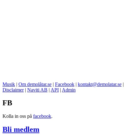
Musik
|
Om demolåtar.se
|
Facebook
|
kontakt@demolatar.se
|
Disclaimer
|
Naviti AB
|
API
|
Admin
FB
Kolla in oss på
facebook
.
Bli medlem