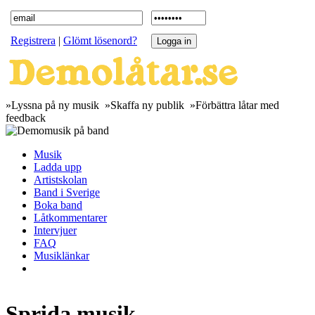
Registrera
|
Glömt lösenord?
»Lyssna på ny musik »Skaffa ny publik »Förbättra låtar med
feedback
Musik
Ladda upp
Artistskolan
Band i Sverige
Boka band
Låtkommentarer
Intervjuer
FAQ
Musiklänkar
Sprida musik