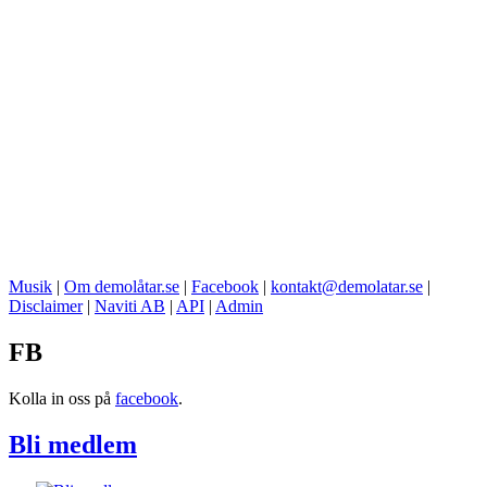
Musik
|
Om demolåtar.se
|
Facebook
|
kontakt@demolatar.se
|
Disclaimer
|
Naviti AB
|
API
|
Admin
FB
Kolla in oss på
facebook
.
Bli medlem