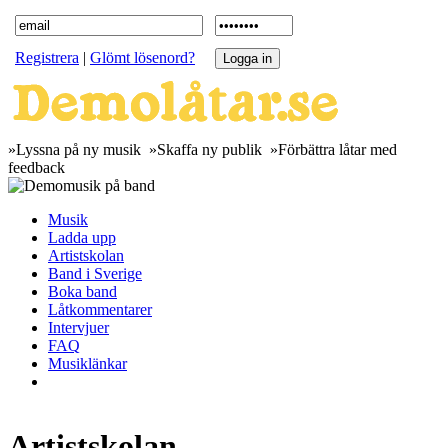
Registrera
|
Glömt lösenord?
»Lyssna på ny musik »Skaffa ny publik »Förbättra låtar med
feedback
Musik
Ladda upp
Artistskolan
Band i Sverige
Boka band
Låtkommentarer
Intervjuer
FAQ
Musiklänkar
Artistskolan