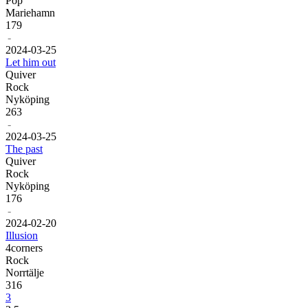
Pop
Mariehamn
179
-
20
24
-
03
-
25
Let him out
Quiver
Rock
Nyköping
263
-
20
24
-
03
-
25
The past
Quiver
Rock
Nyköping
176
-
20
24
-
02
-
20
Illusion
4corners
Rock
Norrtälje
316
3