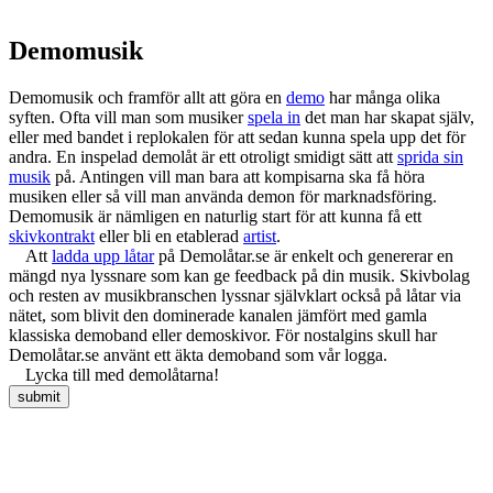
Demomusik
Demomusik och framför allt att göra en
demo
har många olika
syften. Ofta vill man som musiker
spela in
det man har skapat själv,
eller med bandet i replokalen för att sedan kunna spela upp det för
andra. En inspelad demolåt är ett otroligt smidigt sätt att
sprida sin
musik
på. Antingen vill man bara att kompisarna ska få höra
musiken eller så vill man använda demon för marknadsföring.
Demomusik är nämligen en naturlig start för att kunna få ett
skivkontrakt
eller bli en etablerad
artist
.
Att
ladda upp låtar
på Demolåtar.se är enkelt och genererar en
mängd nya lyssnare som kan ge feedback på din musik. Skivbolag
och resten av musikbranschen lyssnar självklart också på låtar via
nätet, som blivit den dominerade kanalen jämfört med gamla
klassiska demoband eller demoskivor. För nostalgins skull har
Demolåtar.se använt ett äkta demoband som vår logga.
Lycka till med demolåtarna!