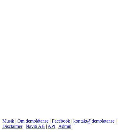
Musik
|
Om demolåtar.se
|
Facebook
|
kontakt@demolatar.se
|
Disclaimer
|
Naviti AB
|
API
|
Admin