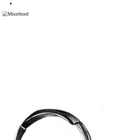
Lyssna på musik där den
skapas | Playlist, sortering: