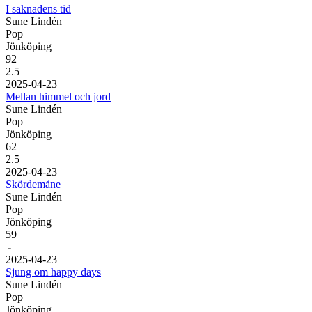
I saknadens tid
Sune Lindén
Pop
Jönköping
92
2.5
20
25
-
04
-
23
Mellan himmel och jord
Sune Lindén
Pop
Jönköping
62
2.5
20
25
-
04
-
23
Skördemåne
Sune Lindén
Pop
Jönköping
59
-
20
25
-
04
-
23
Sjung om happy days
Sune Lindén
Pop
Jönköping