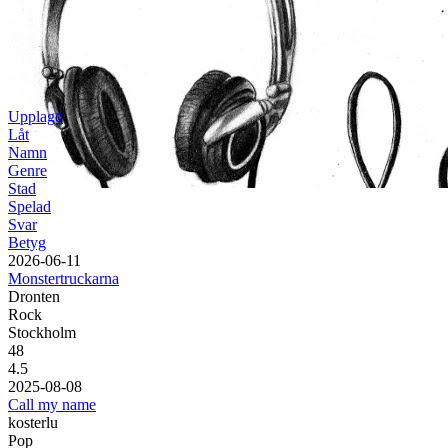
Datum
Upplagd
Låt
Namn
Genre
Stad
Spelad
Svar
Betyg
20
26
-
06
-
11
Monstertruckarna
Dronten
Rock
Stockholm
48
4.5
20
25
-
08
-
08
Call my name
kosterlu
Pop