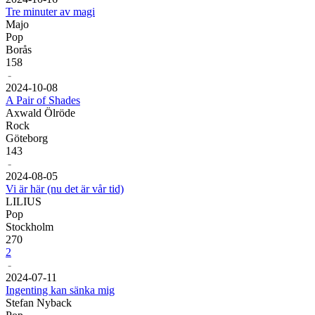
Tre minuter av magi
Majo
Pop
Borås
158
-
20
24
-
10
-
08
A Pair of Shades
Axwald Ölröde
Rock
Göteborg
143
-
20
24
-
08
-
05
Vi är här (nu det är vår tid)
LILIUS
Pop
Stockholm
270
2
-
20
24
-
07
-
11
Ingenting kan sänka mig
Stefan Nyback