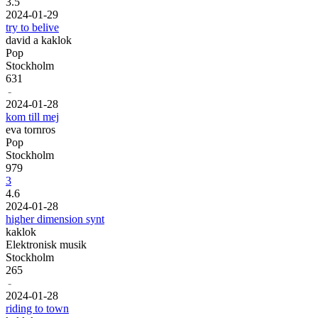
3.5
20
24
-
01
-
29
try to belive
david a kaklok
Pop
Stockholm
631
-
20
24
-
01
-
28
kom till mej
eva tornros
Pop
Stockholm
979
3
4.6
20
24
-
01
-
28
higher dimension synt
kaklok
Elektronisk musik
Stockholm
265
-
20
24
-
01
-
28
riding to town