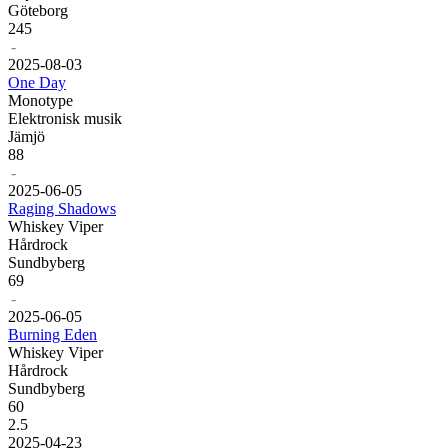
Göteborg
245
-
20
25
-
08
-
03
One Day
Monotype
Elektronisk musik
Jämjö
88
-
20
25
-
06
-
05
Raging Shadows
Whiskey Viper
Hårdrock
Sundbyberg
69
-
20
25
-
06
-
05
Burning Eden
Whiskey Viper
Hårdrock
Sundbyberg
60
2.5
20
25
-
04
-
23