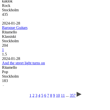
kaklok
Rock
Stockholm
435
-
20
24
-
01
-
28
Baroque Guitars
Ritamello
Klassiskt
Stockholm
204
1
1.5
20
24
-
01
-
28
And the street light turns on
Ritamello
Pop
Stockholm
183
-
1
2
3
4
5
6
7
8
9
10
11
...
357