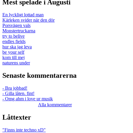
Mest spelade i Augusti
En lyckligt lottad man
Kärleken svider när den dör
Porsvägen vals
Monstertruckarna
try to belive
endles fields
hur ska jag leva
be your self
kom till mej
naturens under
Senaste kommentarerna
- Bra jobbad!
- Gilla låten. fint!
- Omg ahm i love ur musik
Alla kommentarer
Låttexter
"Finns inte techno xD"