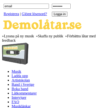
Registrera
|
Glömt lösenord?
»Lyssna på ny musik »Skaffa ny publik »Förbättra låtar med
feedback
Musik
Ladda upp
Artistskolan
Band i Sverige
Boka band
Låtkommentarer
Intervjuer
FAQ
Musiklänkar